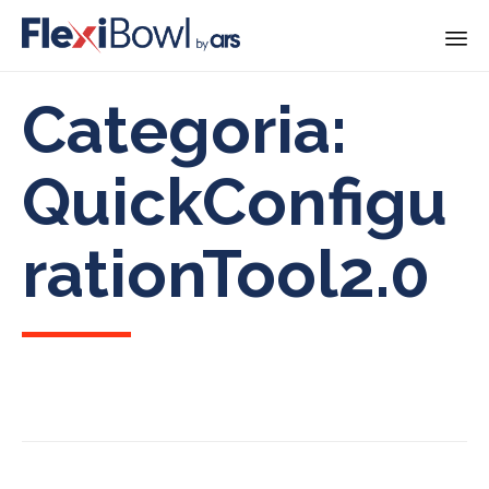
Skip
Categoria:
to
content
QuickConfigu
rationTool2.0