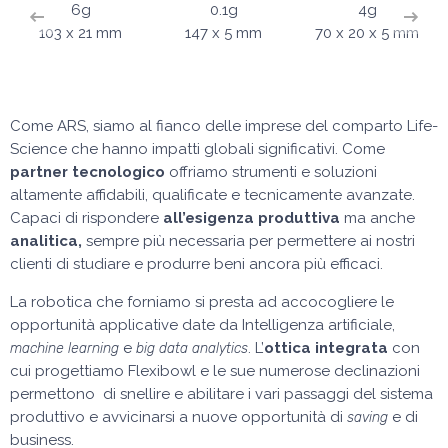
6g
0.1g
4g
103 x 21 mm
147 x 5 mm
70 x 20 x 5 mm
Come ARS, siamo al fianco delle imprese del comparto Life-
Science che hanno impatti globali significativi. Come
partner tecnologico
offriamo strumenti e soluzioni
altamente affidabili, qualificate e tecnicamente avanzate.
Capaci di rispondere
all’esigenza produttiva
ma anche
analitica,
sempre più necessaria per permettere ai nostri
clienti di studiare e produrre beni ancora più efficaci.
La robotica che forniamo si presta ad accocogliere le
opportunità applicative date da Intelligenza artificiale,
e
. L’
ottica integrata
con
machine learning
big data analytics
cui progettiamo Flexibowl e le sue numerose declinazioni
permettono di snellire e abilitare i vari passaggi del sistema
produttivo e avvicinarsi a nuove opportunità di
e di
saving
business.