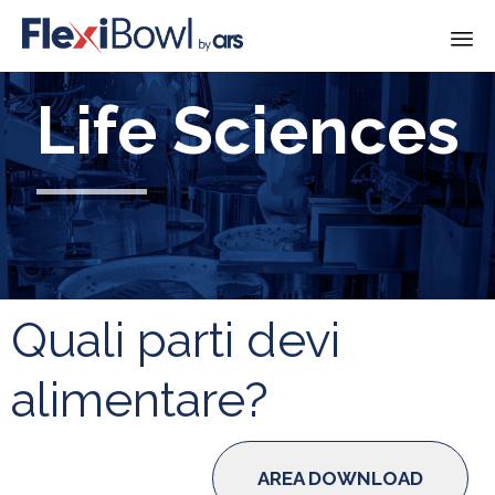
Skip
Life Sciences
to
content
Quali parti devi
alimentare?
AREA DOWNLOAD